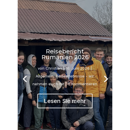
Reisebericht
Rumänien 2026
von
Christian
|
16. Juni 2026
|
Allgemein
,
Reiseerlebnisse - wir
nehmen euch mit
| 0 Kommentieren
Lesen Sie mehr