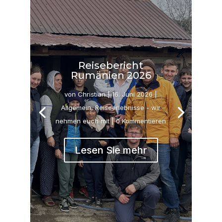
Reisebericht
Rumänien 2026
von
Christian
|
16. Juni 2026
|
Allgemein
,
Reiseerlebnisse - wir
nehmen euch mit
| 0 Kommentieren
Lesen Sie mehr