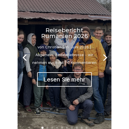
Reisebericht
Rumänien 2026
von
Christian
|
16. Juni 2026
|
Allgemein
,
Reiseerlebnisse - wir
nehmen euch mit
| 0 Kommentieren
Lesen Sie mehr